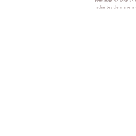
Profundo
 de Monika H
radiantes de manera 
DR.INMACUL
MEDICINA ESTÉTICA
Mail:
medicalstudiomelil
Tel: +34 680 870 533