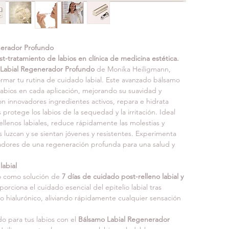
labial c
Se reali
del pro
facilita
nerador Profundo
Propoli
irritaci
st-tratamiento de labios en clínica de medicina estética.
Tras 
sie
Labial Regenerador Profundo
 de Monika Heiligmann, 
partici
rmar tu rutina de cuidado labial. Este avanzado bálsamo 
labios en cada aplicación, mejorando su suavidad y 
n innovadores ingredientes activos, repara e hidrata 
D-Pante
protege los labios de la sequedad y la irritación. Ideal 
ellenos labiales, reduce rápidamente las molestias y 
s luzcan y se sientan jóvenes y resistentes. Experimenta 
Escuala
madores de una regeneración profunda para una salud y 
labial
Complej
Al resp
o como solución de 
7 días de cuidado post-relleno labial y 
Regene
el futur
porciona el cuidado esencial del epitelio labial tras 
*Las pr
“definit
o hialurónico, aliviando rápidamente cualquier sensación 
probada
o para tus labios con el 
Bálsamo Labial Regenerador 