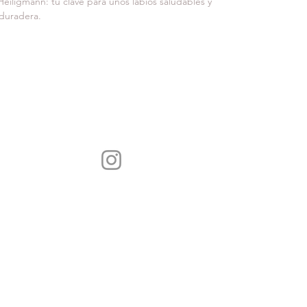
eiligmann: tu clave para unos labios saludables y 
duradera.
SÍGUENOS
ADA
© 2023 Creado por 
MEDICAL STUDIO c
FOLLOW US
la@gmail.com