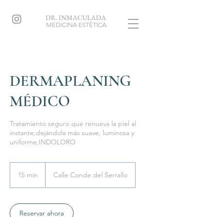
DR. INMACULADA
MEDICINA ESTÉTICA
DERMAPLANING
MÉDICO
Tratamiento seguro que renueva la piel al
instante,dejándola más suave, luminosa y
uniforme,INDOLORO
15 min
1
Calle Conde del Serrallo
5
m
i
Reservar ahora