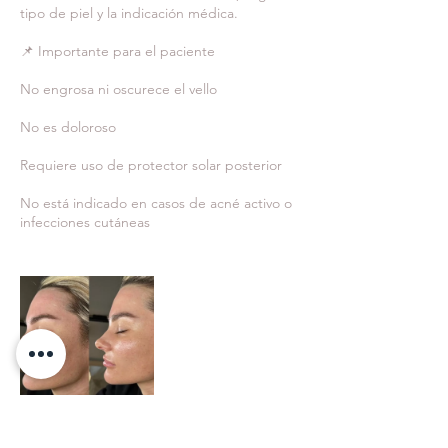
tipo de piel y la indicación médica.
📌 Importante para el paciente
No engrosa ni oscurece el vello
No es doloroso
Requiere uso de protector solar posterior
No está indicado en casos de acné activo o
infecciones cutáneas