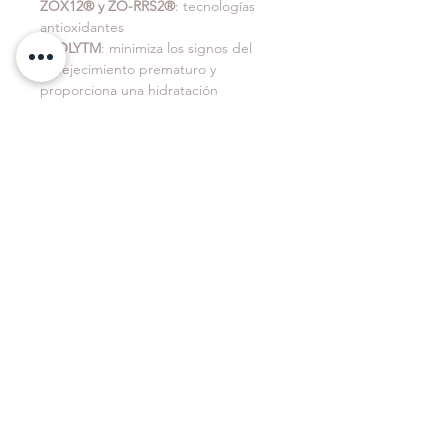
ZOX12® y ZO-RRS2®
: tecnologías 
antioxidantes
ZPOLYTM
: minimiza los signos del 
envejecimiento prematuro y 
proporciona una hidratación 
prolongada
Micrococcus lysate (ultrasomes) y 
Arabidopsis thaliana extracts 
(roxisomes)
: enzimas especializadas 
que favorecen el estado óptimo de 
las células de la piel.
Ésteres de aceite de cártamo y de 
plama, escualeno y ácido 
poliglutámico
: fortalecedores de la 
barrera cutánea
Microminerales y dimeticona
: activos 
realzadores de la tez