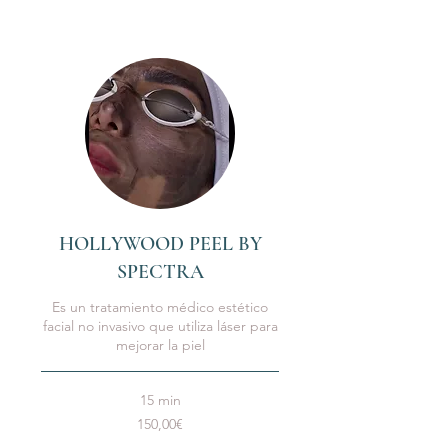
HOLLYWOOD PEEL BY
SPECTRA
Es un tratamiento médico estético
facial no invasivo que utiliza láser para
mejorar la piel
15 min
150,00€
150,00€