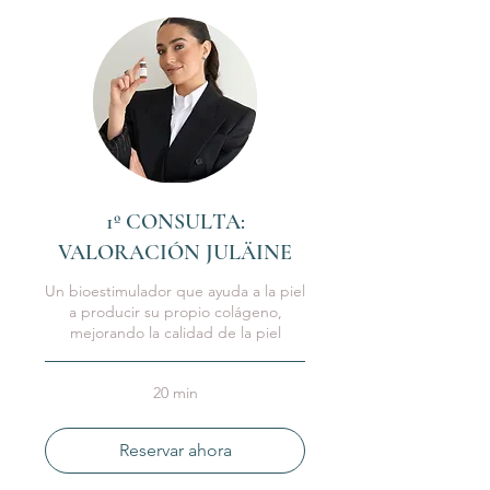
1º CONSULTA:
VALORACIÓN JULÄINE
Un bioestimulador que ayuda a la piel
a producir su propio colágeno,
mejorando la calidad de la piel
20 min
Reservar ahora