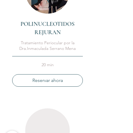
POLINUCLEOTIDOS
REJURAN
Tratamiento Periocular por la
Dra.Inmaculada Serrano Mena
20 min
Reservar ahora