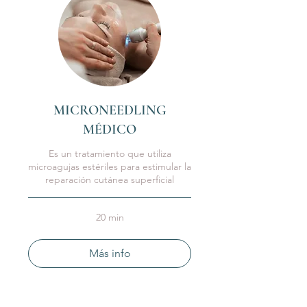
MICRONEEDLING
MÉDICO
Es un tratamiento que utiliza
microagujas estériles para estimular la
reparación cutánea superficial
20 min
Más info