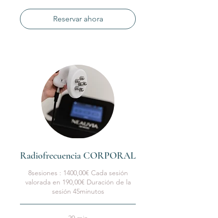
Reservar ahora
Radiofrecuencia CORPORAL
8sesiones : 1400,00€ Cada sesión
valorada en 190,00€ Duración de la
sesión 45minutos
20 min