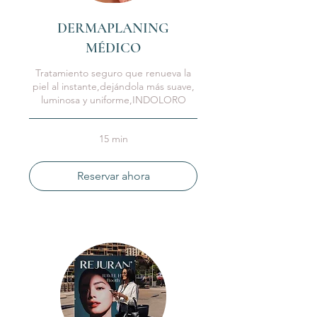
DERMAPLANING
MÉDICO
Tratamiento seguro que renueva la
piel al instante,dejándola más suave,
luminosa y uniforme,INDOLORO
15 min
Reservar ahora