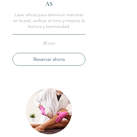
AS
Láser eficaz para disminuir manchas
en la piel, unificar el tono y mejorar la
textura y luminosidad.
30 min
Reservar ahora