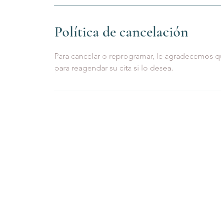
Política de cancelación
Para cancelar o reprogramar, le agradecemos q
DR.INMACUL
MEDICINA ESTÉTICA
Mail:
medicalstudiomelil
Tel: +34 680 870 533