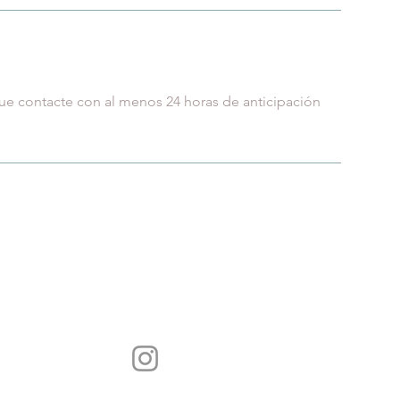
ue contacte con al menos 24 horas de anticipación
SÍGUENOS
ADA
© 2023 Creado por 
MEDICAL STUDIO c
FOLLOW US
la@gmail.com