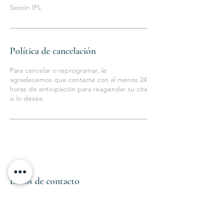
Sesión IPL
Política de cancelación
Para cancelar o reprogramar, le
agradecemos que contacte con al menos 24
horas de anticipación para reagendar su cita
Datos de contacto
C. Conde del Serrallo, 8, Melilla, Spain
+34680870533
medicalstudiomelilla@gmail.com