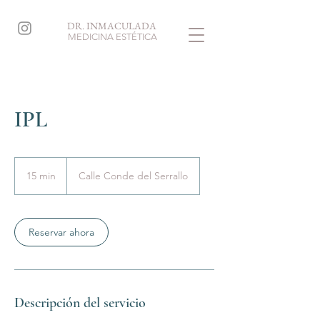
DR. INMACULADA
MEDICINA ESTÉTICA
IPL
15 min
1
Calle Conde del Serrallo
5
m
i
Reservar ahora
n
Descripción del servicio