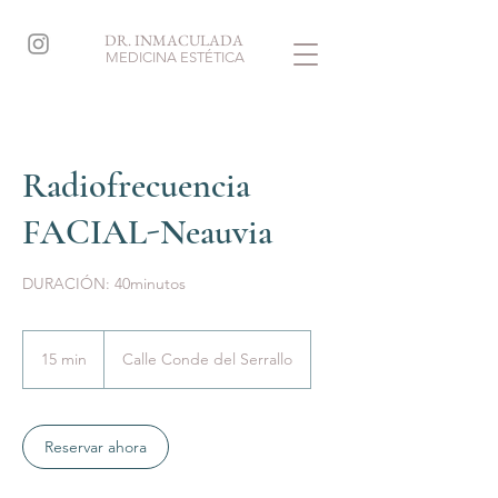
DR. INMACULADA
MEDICINA ESTÉTICA
Radiofrecuencia
FACIAL-Neauvia
DURACIÓN: 40minutos
15 min
1
Calle Conde del Serrallo
5
m
i
Reservar ahora
n