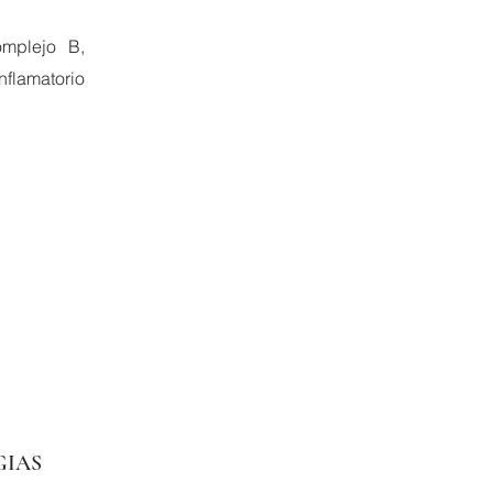
Complejo B,
flamatorio
GIAS