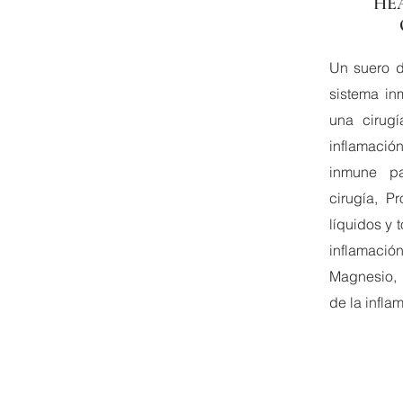
HE
Un suero d
sistema in
una cirugí
inflamaci
inmune pa
cirugía, P
líquidos y 
inflamac
Magnesio, 
de la inflam