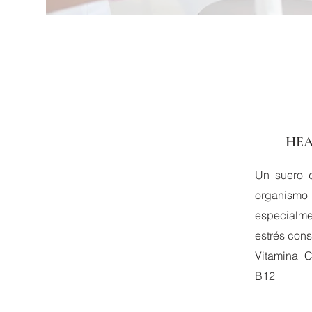
HEA
Un suero d
organismo
especialm
estrés cons
Vitamina 
B12