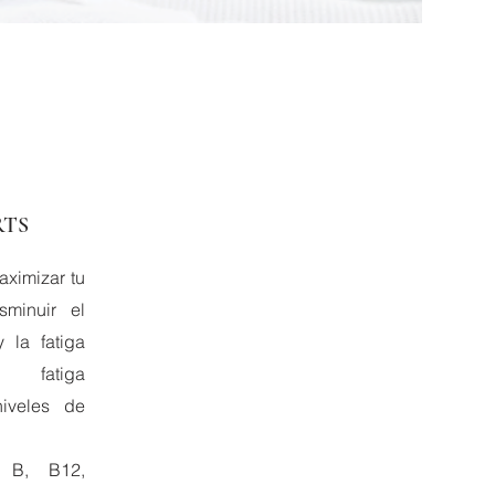
RTS
ximizar tu
sminuir el
 la fatiga
a fatiga
iveles de
o B, B12,