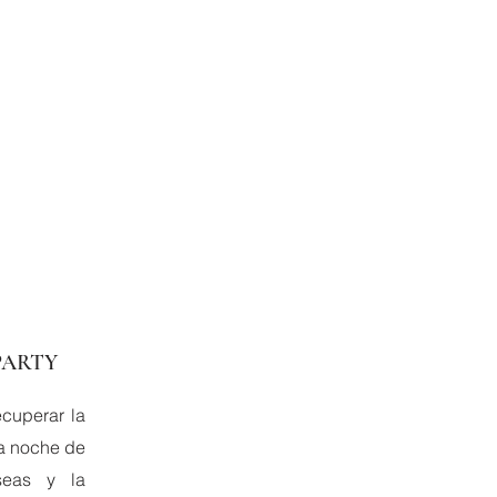
PARTY
cuperar la
a noche de
useas y la