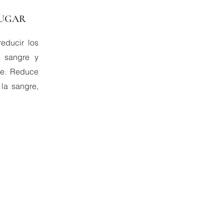
SUGAR
educir los
a sangre y
nte. Reduce
 la sangre,