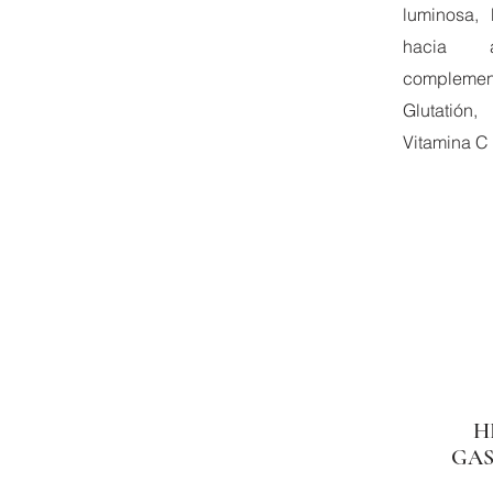
luminosa, 
hacia a
complementa
Glutatión
Vitamina C
H
GAS